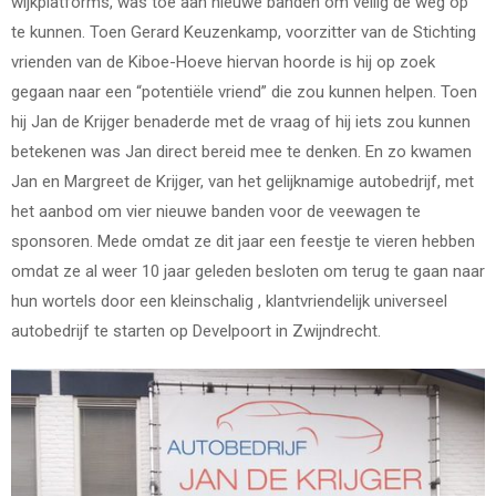
wijkplatforms, was toe aan nieuwe banden om veilig de weg op
te kunnen. Toen Gerard Keuzenkamp, voorzitter van de Stichting
vrienden van de Kiboe-Hoeve hiervan hoorde is hij op zoek
gegaan naar een “potentiële vriend” die zou kunnen helpen. Toen
hij Jan de Krijger benaderde met de vraag of hij iets zou kunnen
betekenen was Jan direct bereid mee te denken. En zo kwamen
Jan en Margreet de Krijger, van het gelijknamige autobedrijf, met
het aanbod om vier nieuwe banden voor de veewagen te
sponsoren. Mede omdat ze dit jaar een feestje te vieren hebben
omdat ze al weer 10 jaar geleden besloten om terug te gaan naar
hun wortels door een kleinschalig , klantvriendelijk universeel
autobedrijf te starten op Develpoort in Zwijndrecht.