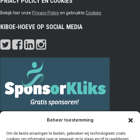
PRIACY POLICY EN COOKIES
Bekijk hier onze
Privacy Policy
en gebruikte
Cookies
KIBOE-HOEVE OP SOCIAL MEDIA
PRIVACY
Beheer toestemming
De “Vrienden van” registratie verloopt via het invullen en opsturen van
Om de beste ervaringen te bieden, gebruiken wij technologieën zoals
cookies om informatie over je apparaat op te slaan en/of te raadplegen.