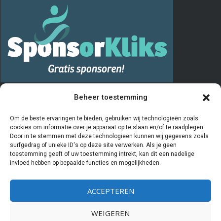
PRIVACY
Beheer toestemming
De “Vrienden van” registratie verloopt via het invullen en opsturen van
Om de beste ervaringen te bieden, gebruiken wij technologieën zoals
cookies om informatie over je apparaat op te slaan en/of te raadplegen.
het aanmeldingsformulier. De door u ingevulde gegevens worden
Door in te stemmen met deze technologieën kunnen wij gegevens zoals
door de penningmeester van de stichting Vrienden van Kiboe-hoeve
surfgedrag of unieke ID's op deze site verwerken. Als je geen
toestemming geeft of uw toestemming intrekt, kan dit een nadelige
beheerd en geregistreerd in een Excelprogramma. De bestuursleden
invloed hebben op bepaalde functies en mogelijkheden.
van deze stichting hebben als enige partijen inzicht in deze
gegevens. Als u aangeeft
geen
Vriend meer te willen zijn worden uw
ACCEPTEREN
gegevens gearchiveerd en zal er geen contact meer met u
opgenomen worden. Wij verstrekken nooit gegevens aan derden.
WEIGEREN