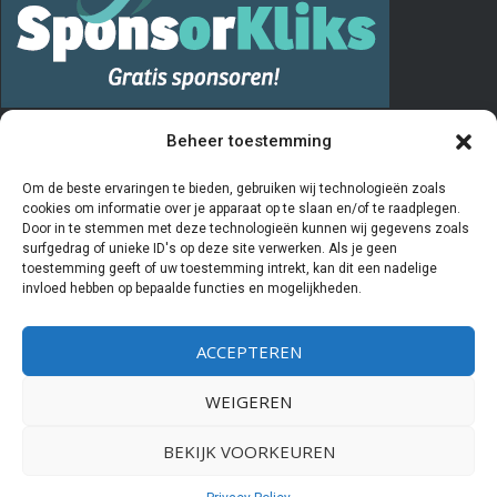
PRIVACY
Beheer toestemming
De “Vrienden van” registratie verloopt via het invullen en opsturen van
Om de beste ervaringen te bieden, gebruiken wij technologieën zoals
cookies om informatie over je apparaat op te slaan en/of te raadplegen.
het aanmeldingsformulier. De door u ingevulde gegevens worden
Door in te stemmen met deze technologieën kunnen wij gegevens zoals
door de penningmeester van de stichting Vrienden van Kiboe-hoeve
surfgedrag of unieke ID's op deze site verwerken. Als je geen
toestemming geeft of uw toestemming intrekt, kan dit een nadelige
beheerd en geregistreerd in een Excelprogramma. De bestuursleden
invloed hebben op bepaalde functies en mogelijkheden.
van deze stichting hebben als enige partijen inzicht in deze
gegevens. Als u aangeeft
geen
Vriend meer te willen zijn worden uw
ACCEPTEREN
gegevens gearchiveerd en zal er geen contact meer met u
opgenomen worden. Wij verstrekken nooit gegevens aan derden.
WEIGEREN
BEKIJK VOORKEUREN
Powered by
WIDIDI