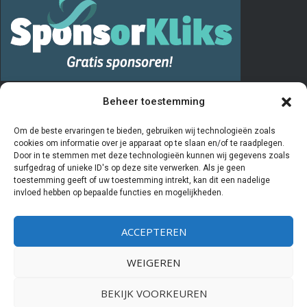
PRIVACY
Beheer toestemming
De “Vrienden van” registratie verloopt via het invullen en opsturen van
Om de beste ervaringen te bieden, gebruiken wij technologieën zoals
cookies om informatie over je apparaat op te slaan en/of te raadplegen.
het aanmeldingsformulier. De door u ingevulde gegevens worden
Door in te stemmen met deze technologieën kunnen wij gegevens zoals
door de penningmeester van de stichting Vrienden van Kiboe-hoeve
surfgedrag of unieke ID's op deze site verwerken. Als je geen
toestemming geeft of uw toestemming intrekt, kan dit een nadelige
beheerd en geregistreerd in een Excelprogramma. De bestuursleden
invloed hebben op bepaalde functies en mogelijkheden.
van deze stichting hebben als enige partijen inzicht in deze
gegevens. Als u aangeeft
geen
Vriend meer te willen zijn worden uw
ACCEPTEREN
gegevens gearchiveerd en zal er geen contact meer met u
opgenomen worden. Wij verstrekken nooit gegevens aan derden.
WEIGEREN
BEKIJK VOORKEUREN
Powered by
WIDIDI