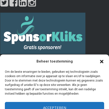
PRIVACY
Beheer toestemming
De “Vrienden van” registratie verloopt via het invullen en opsturen van
Om de beste ervaringen te bieden, gebruiken wij technologieën zoals
cookies om informatie over je apparaat op te slaan en/of te raadplegen.
het aanmeldingsformulier. De door u ingevulde gegevens worden
Door in te stemmen met deze technologieën kunnen wij gegevens zoals
door de penningmeester van de stichting Vrienden van Kiboe-hoeve
surfgedrag of unieke ID's op deze site verwerken. Als je geen
beheerd en geregistreerd in een Excelprogramma. De bestuursleden
toestemming geeft of uw toestemming intrekt, kan dit een nadelige
invloed hebben op bepaalde functies en mogelijkheden.
van deze stichting hebben als enige partijen inzicht in deze
gegevens. Als u aangeeft
geen
Vriend meer te willen zijn worden uw
ACCEPTEREN
gegevens gearchiveerd en zal er geen contact meer met u