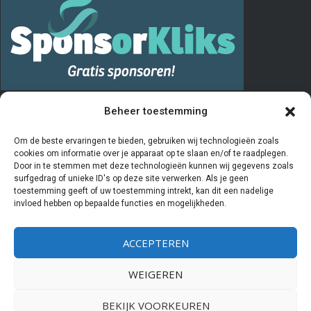
PRIVACY
Beheer toestemming
De “Vrienden van” registratie verloopt via het invullen en opsturen van
Om de beste ervaringen te bieden, gebruiken wij technologieën zoals
cookies om informatie over je apparaat op te slaan en/of te raadplegen.
het aanmeldingsformulier. De door u ingevulde gegevens worden
Door in te stemmen met deze technologieën kunnen wij gegevens zoals
door de penningmeester van de stichting Vrienden van Kiboe-hoeve
surfgedrag of unieke ID's op deze site verwerken. Als je geen
toestemming geeft of uw toestemming intrekt, kan dit een nadelige
beheerd en geregistreerd in een Excelprogramma. De bestuursleden
invloed hebben op bepaalde functies en mogelijkheden.
van deze stichting hebben als enige partijen inzicht in deze
gegevens. Als u aangeeft
geen
Vriend meer te willen zijn worden uw
ACCEPTEREN
gegevens gearchiveerd en zal er geen contact meer met u
opgenomen worden. Wij verstrekken nooit gegevens aan derden.
WEIGEREN
BEKIJK VOORKEUREN