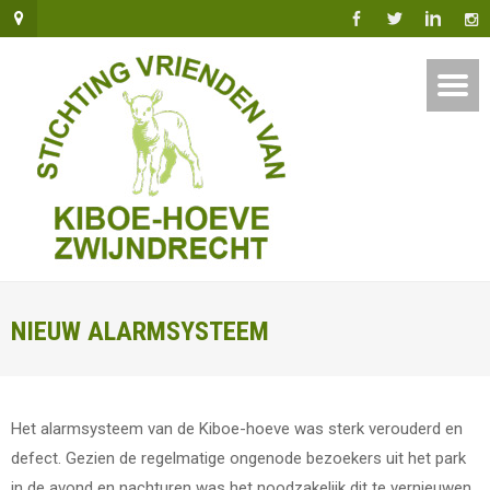
NIEUW ALARMSYSTEEM
Het alarmsysteem van de Kiboe-hoeve was sterk verouderd en
defect. Gezien de regelmatige ongenode bezoekers uit het park
in de avond en nachturen was het noodzakelijk dit te vernieuwen.