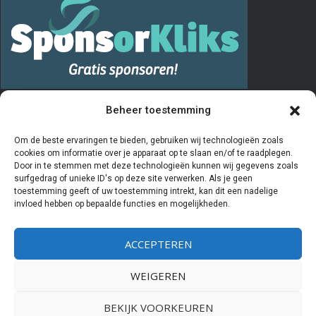
PRIVACY
Beheer toestemming
De “Vrienden van” registratie verloopt via het invullen en opsturen van
Om de beste ervaringen te bieden, gebruiken wij technologieën zoals
cookies om informatie over je apparaat op te slaan en/of te raadplegen.
het aanmeldingsformulier. De door u ingevulde gegevens worden
Door in te stemmen met deze technologieën kunnen wij gegevens zoals
door de penningmeester van de stichting Vrienden van Kiboe-hoeve
surfgedrag of unieke ID's op deze site verwerken. Als je geen
toestemming geeft of uw toestemming intrekt, kan dit een nadelige
beheerd en geregistreerd in een Excelprogramma. De bestuursleden
invloed hebben op bepaalde functies en mogelijkheden.
van deze stichting hebben als enige partijen inzicht in deze
gegevens. Als u aangeeft
geen
Vriend meer te willen zijn worden uw
ACCEPTEREN
gegevens gearchiveerd en zal er geen contact meer met u
opgenomen worden. Wij verstrekken nooit gegevens aan derden.
WEIGEREN
BEKIJK VOORKEUREN