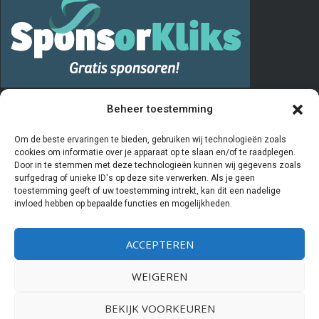
PRIVACY
Beheer toestemming
De “Vrienden van” registratie verloopt via het invullen en opsturen van
Om de beste ervaringen te bieden, gebruiken wij technologieën zoals
cookies om informatie over je apparaat op te slaan en/of te raadplegen.
het aanmeldingsformulier. De door u ingevulde gegevens worden
Door in te stemmen met deze technologieën kunnen wij gegevens zoals
door de penningmeester van de stichting Vrienden van Kiboe-hoeve
surfgedrag of unieke ID's op deze site verwerken. Als je geen
beheerd en geregistreerd in een Excelprogramma. De bestuursleden
toestemming geeft of uw toestemming intrekt, kan dit een nadelige
invloed hebben op bepaalde functies en mogelijkheden.
van deze stichting hebben als enige partijen inzicht in deze
gegevens. Als u aangeeft
geen
Vriend meer te willen zijn worden uw
ACCEPTEREN
gegevens gearchiveerd en zal er geen contact meer met u
opgenomen worden. Wij verstrekken nooit gegevens aan derden.
WEIGEREN
BEKIJK VOORKEUREN
Powered by
WIDIDI