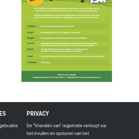
ES
PRIVACY
gebruikte
De “Vrienden van” registratie verloopt via
het invullen en opsturen van het