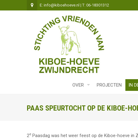
E: info@kiboehoeve.nl | T: 06-18301312
OVER
PROJECTEN
IN D
PAAS SPEURTOCHT OP DE KIBOE-HO
e
2
Paasdag was het weer feest op de Kiboe-hoeve in 