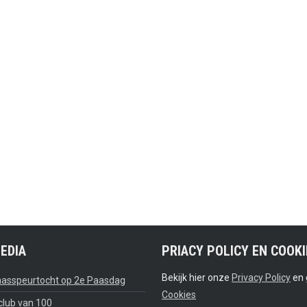
MEDIA
PRIACY POLICY EN COOKI
Bekijk hier onze
Privacy Policy
en 
aasspeurtocht op 2e Paasdag
Cookies
 club van 100