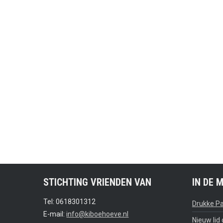
STICHTING VRIENDEN VAN
IN DE 
Tel: 0618301312
Drukke P
E-mail:
info@kiboehoeve.nl
Nieuw lid