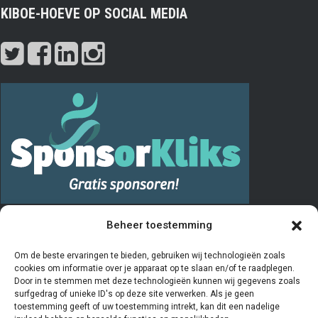
KIBOE-HOEVE OP SOCIAL MEDIA
PRIVACY
Beheer toestemming
De “Vrienden van” registratie verloopt via het invullen en opsturen van
Om de beste ervaringen te bieden, gebruiken wij technologieën zoals
cookies om informatie over je apparaat op te slaan en/of te raadplegen.
het aanmeldingsformulier. De door u ingevulde gegevens worden
Door in te stemmen met deze technologieën kunnen wij gegevens zoals
door de penningmeester van de stichting Vrienden van Kiboe-hoeve
surfgedrag of unieke ID's op deze site verwerken. Als je geen
toestemming geeft of uw toestemming intrekt, kan dit een nadelige
beheerd en geregistreerd in een Excelprogramma. De bestuursleden