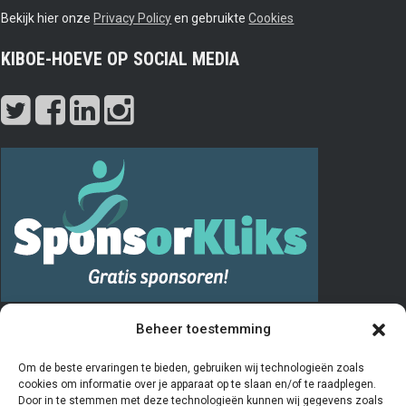
Bekijk hier onze
Privacy Policy
en gebruikte
Cookies
KIBOE-HOEVE OP SOCIAL MEDIA
PRIVACY
Beheer toestemming
De “Vrienden van” registratie verloopt via het invullen en opsturen van
Om de beste ervaringen te bieden, gebruiken wij technologieën zoals
cookies om informatie over je apparaat op te slaan en/of te raadplegen.
het aanmeldingsformulier. De door u ingevulde gegevens worden
Door in te stemmen met deze technologieën kunnen wij gegevens zoals