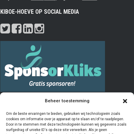
KIBOE-HOEVE OP SOCIAL MEDIA
PRIVACY
Beheer toestemming
De “Vrienden van” registratie verloopt via het invullen en opsturen van
Om de beste ervaringen te bieden, gebruiken wij technologieën zoals
cookies om informatie over je apparaat op te slaan en/of te raadplegen.
het aanmeldingsformulier. De door u ingevulde gegevens worden
Door in te stemmen met deze technologieën kunnen wij gegevens zoals
door de penningmeester van de stichting Vrienden van Kiboe-hoeve
surfgedrag of unieke ID's op deze site verwerken. Als je geen