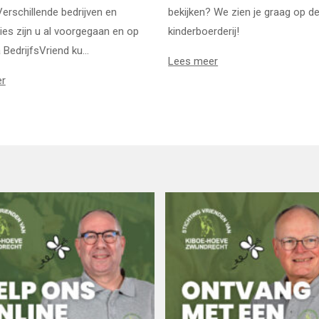
erschillende bedrijven en
bekijken? We zien je graag op d
ies zijn u al voorgegaan en op
kinderboerderij!
 BedrijfsVriend ku...
Lees meer
er