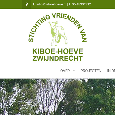
E: info@kiboehoeve.nl | T: 06-18301312
OVER
PROJECTEN
IN D