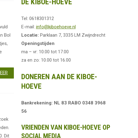
DE KIBOE-HOEVE
Tel: 0618301312
E-mail:
info@kiboehoeve.nl
vuld
Locatie:
Parklaan 7, 3335 LM Zwijndrecht
n Bol
Openingstijden
jes,
ma – vr: 10.00 tot 17.00
e
za en zo: 10.00 tot 16.00
MEER
DONEREN AAN DE KIBOE-
HOEVE
Bankrekening: NL 83 RABO 0348 3968
56
zoek
VRIENDEN VAN KIBOE-HOEVE OP
eden.
SOCIAL MEDIA
. Dit