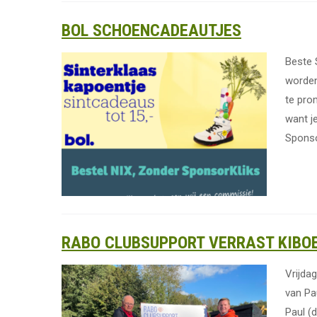
BOL SCHOENCADEAUTJES
Beste 
worden
te pro
want je
Sponso
RABO CLUBSUPPORT VERRAST KIBO
Vrijda
van Pa
Paul (