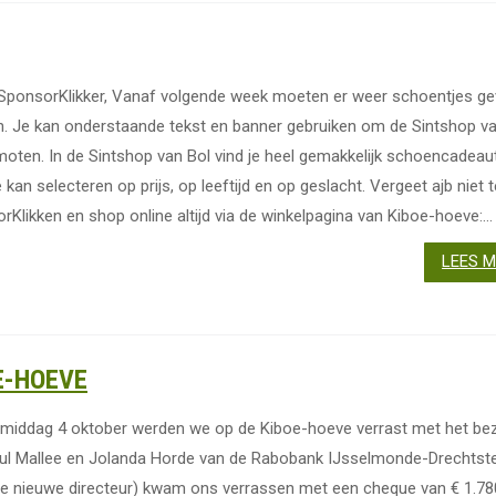
SponsorKlikker, Vanaf volgende week moeten er weer schoentjes ge
. Je kan onderstaande tekst en banner gebruiken om de Sintshop va
moten. In de Sintshop van Bol vind je heel gemakkelijk schoencadeaut
 kan selecteren op prijs, op leeftijd en op geslacht. Vergeet ajb niet t
rKlikken en shop online altijd via de winkelpagina van Kiboe-hoeve:...
LEES 
E-HOEVE
gmiddag 4 oktober werden we op de Kiboe-hoeve verrast met het be
ul Mallee en Jolanda Horde van de Rabobank IJsselmonde-Drechtst
de nieuwe directeur) kwam ons verrassen met een cheque van € 1.780