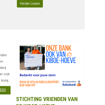
Verder Lezen
enden
en
derij
 er ook
onij...
MEER
STICHTING VRIENDEN VAN